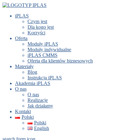
iPLAS
Czym jest
Dla kogo jest
Korzyści
Oferta
Moduły iPLAS
Moduły indywidualne
iPLAS CMMS
Oferta dla klientów biznesowych
Materiały
Blog
Instrukcja iPLAS
Akademia iPLAS
O nas
O nas
Realizacje
Jak działamy
Kontakt
Polski
Polski
English
search form icon