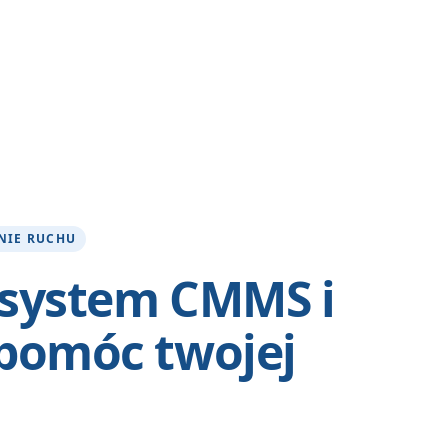
NIE RUCHU
t system CMMS i
pomóc twojej